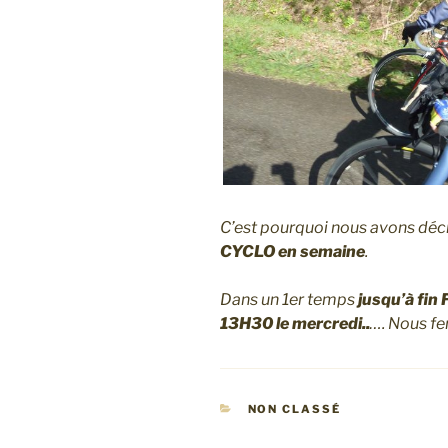
C’est pourquoi nous avons déci
CYCLO en semaine
.
Dans un 1er temps
jusqu’à fin F
13H30 le mercredi..
…. Nous fe
CATÉGORIES
NON CLASSÉ