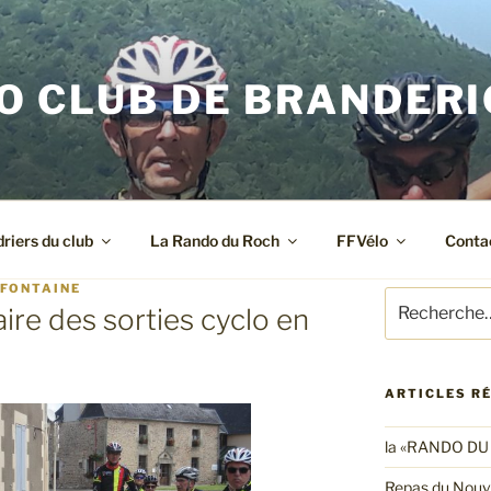
O CLUB DE BRANDER
riers du club
La Rando du Roch
FFVélo
Conta
 FONTAINE
Recherche
ire des sorties cyclo en
pour
:
ARTICLES R
la «RANDO DU
Repas du Nouv