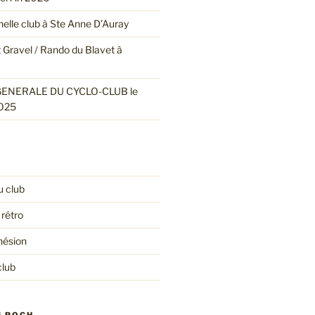
nnelle club à Ste Anne D’Auray
 Gravel / Rando du Blavet à
ENERALE DU CYCLO-CLUB le
025
u club
 rétro
hésion
club