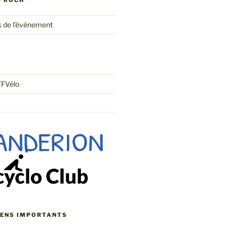
U ROCH
 de l’événement
FFVélo
IENS IMPORTANTS