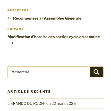
Navigation
PRÉCÉDENT
Article
de
précédent
Récompenses à l’Assemblée Générale
l’article
SUIVANT
Article
suivant
Modification d’horaire des sorties cyclo en semaine
Recherche
Reche
pour
:
ARTICLES RÉCENTS
la «RANDO DU ROCH» du 22 mars 2026