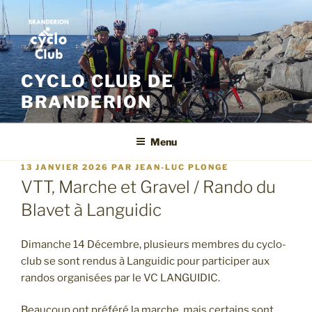
Aller
au
contenu
principal
CYCLO CLUB DE
BRANDERION
Menu
PUBLIÉ
13 JANVIER 2026
PAR
JEAN-LUC PLONGE
LE
VTT, Marche et Gravel / Rando du
Blavet à Languidic
Dimanche 14 Décembre, plusieurs membres du cyclo-
club se sont rendus à Languidic pour participer aux
randos organisées par le VC LANGUIDIC.
Beaucoup ont préféré la marche, mais certains sont