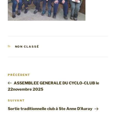
CATÉGORIES
NON CLASSÉ
Navigation
PRÉCÉDENT
Article
de
précédent
ASSEMBLEE GENERALE DU CYCLO-CLUB le
l’article
22novembre 2025
SUIVANT
Article
suivant
Sortie traditionnelle club à Ste Anne D’Auray