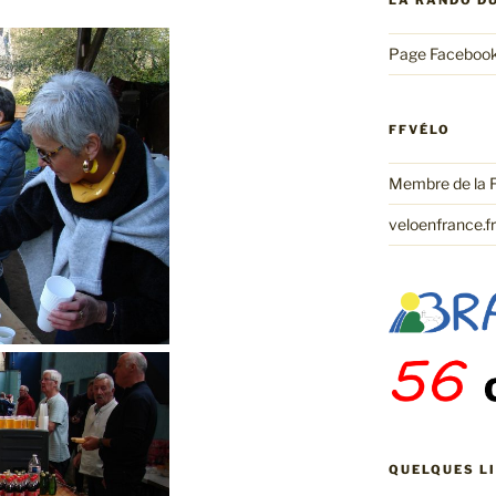
LA RANDO D
Page Facebook
FFVÉLO
Membre de la 
veloenfrance.fr
QUELQUES L