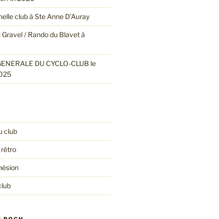
nnelle club à Ste Anne D’Auray
 Gravel / Rando du Blavet à
ENERALE DU CYCLO-CLUB le
025
u club
 rétro
hésion
club