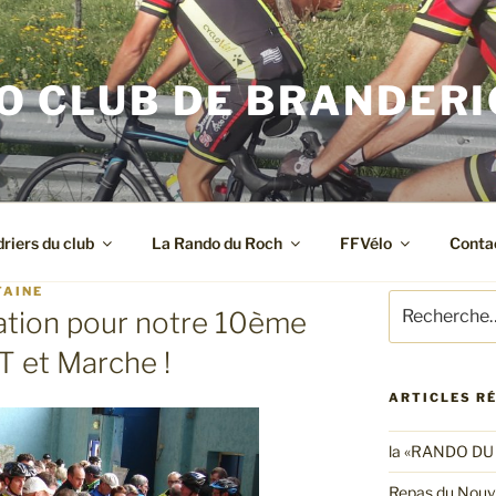
O CLUB DE BRANDER
riers du club
La Rando du Roch
FFVélo
Conta
TAINE
Recherche
ation pour notre 10ème
pour
:
 et Marche !
ARTICLES R
la «RANDO DU
Repas du Nouv