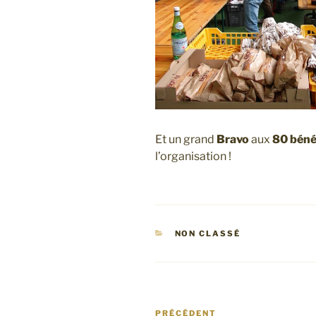
Et un grand
Bravo
aux
8
0 béné
l’organisation !
CATÉGORIES
NON CLASSÉ
Navigation
PRÉCÉDENT
Article