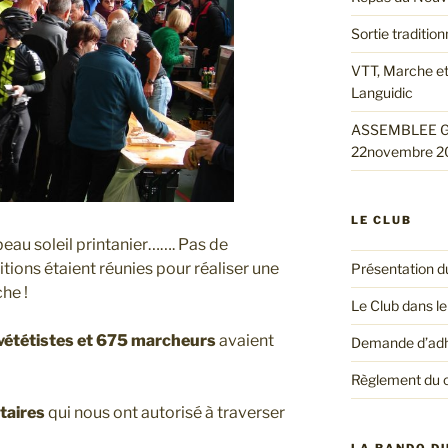
Sortie traditio
VTT, Marche et
Languidic
ASSEMBLEE G
22novembre 2
LE CLUB
eau soleil printanier……. Pas de
tions étaient réunies pour réaliser une
Présentation d
he !
Le Club dans le
vététistes et 675 marcheurs
avaient
Demande d’ad
Règlement du 
taires
qui nous ont autorisé à traverser