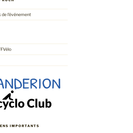
U ROCH
 de l’événement
FFVélo
IENS IMPORTANTS